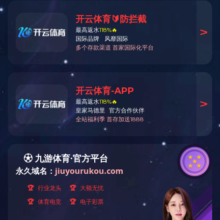
米兰平台
|
九游app登录入口
|
开云网页版
|
J9在线平台
|
开云网
页版
|
世界杯官方认证平台_世界杯（中国）
|
九游
（JIUYOU.COM）娱乐第一门户
|
乐鱼官方网站
|
MK体育在线
|