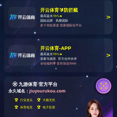
米兰平台
|
九游app登录入口
|
开云网页版
|
J9在线平台
|
开云网
页版
|
世界杯官方认证平台_世界杯（中国）
|
九游
（JIUYOU.COM）娱乐第一门户
|
乐鱼官方网站
|
MK体育在线
|