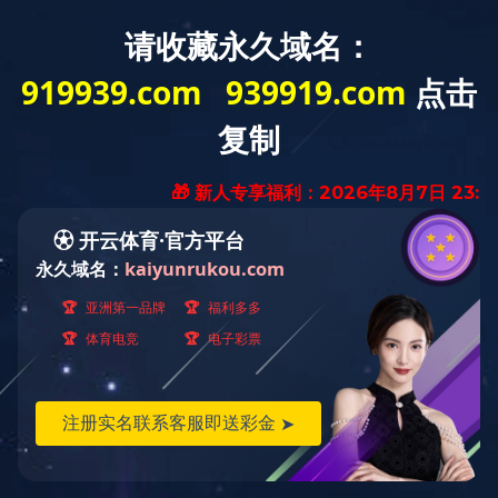
41
您的请求疑
事件ID：
90-clou-5-2025
如果您是站长，您可