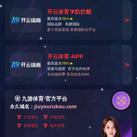
米兰平台
|
九游app登录入口
|
开云网页版
|
J9在线平台
|
开云网
页版
|
世界杯官方认证平台_世界杯（中国）
|
九游
（JIUYOU.COM）娱乐第一门户
|
乐鱼官方网站
|
MK体育在线
|